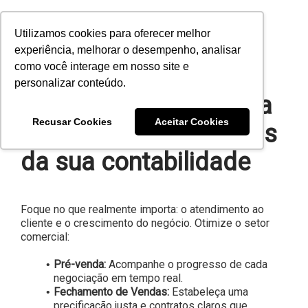
Utilizamos cookies para oferecer melhor
experiência, melhorar o desempenho, analisar
como você interage em nosso site e
personalizar conteúdo.
Soluções práticas para
Recusar Cookies
Aceitar Cookies
os desafios comerciais
da sua contabilidade
Foque no que realmente importa: o atendimento ao
cliente e o crescimento do negócio. Otimize o setor
comercial:
Pré-venda:
Acompanhe o progresso de cada
negociação em tempo real.
Fechamento de Vendas:
Estabeleça uma
precificação justa e contratos claros que